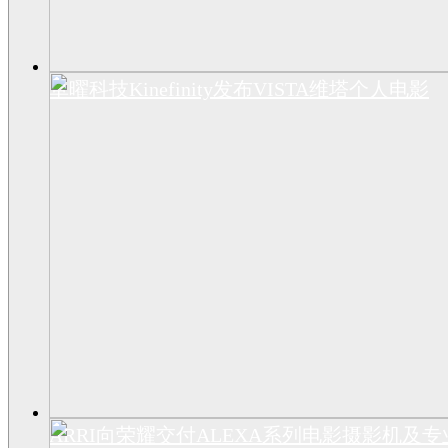
卓曜科技Kinefinity发布VISTA维塔个人电影
ARRI向荣耀交付ALEXA系列电影摄影机及专