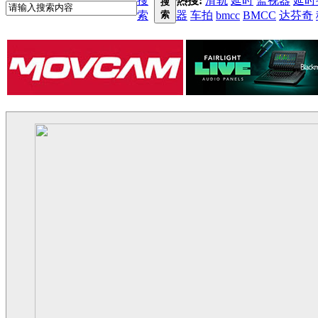
搜
热搜:
滑轨
延时
监视器
延时
搜
索
索
器
车拍
bmcc
BMCC
达芬奇