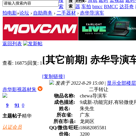
搜
热搜:
滑轨
延时
监视器
延时
搜
索
索
器
车拍
bmcc
BMCC
达芬奇
拍电影
»
论坛
›
自助商务
›
二手器材
›
赤华导演车
返回列表
[其它前期]
赤华导演
查看:
16875
|
回复:
1
[复制链接]
发表于 2022-8-29 15:00
|
显示全部楼层
赤华影视器材朱
二手转让
物品名称:
chewa导演车
成色描述:
9成新-功能完好,有轻微使
9
91
0
姓名:
朱先生
所在省:
广东
主题
帖子
精华
所在市/县:
龙岗区
认证会员
QQ/微信/旺旺:
18682085581
价格:
3200