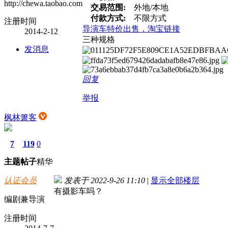
http://chewa.taobao.com
交易范围:
外地/本地
付款方式:
不限方式
注册时间
导演车特价出售，淘宝链接
2014-2-12
三种规格
发消息
回复
举报
枫林箫客
7
119
0
主题
帖子
精华
认证会员
发表于 2022-9-26 11:10
|
显示全部楼层
有摄影车吗？
编剧兼导演
注册时间