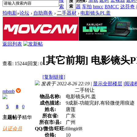
搜
热搜:
滑轨
延时
监视器
延时
搜
索
索
器
车拍
bmcc
BMCC
达芬奇
拍电影
»
论坛
›
自助商务
›
二手器材
›
电影镜头PL盖
返回列表
[其它前期]
电影镜头P
查看:
15244
|
回复:
0
[复制链接]
发表于 2022-8-26 22:19
|
显示全部楼层
|
阅读
二手转让
mbmb
物品名称:
电影镜头PL盖
成色描述:
9成新-功能完好,有轻微使用痕迹
5
8
0
姓名:
唐莲
所在省:
广东
主题
帖子
精华
所在市/县:
广州
认证会员
QQ/微信/旺旺:
filmgirl8
价格:
10