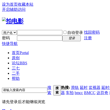
设为首页
收藏本站
开启辅助访问
找回密码
自动登录
密码
注册
登录
快捷导航
首页
Portal
原创
论坛
BBS
三七
二手
帮助
搜
热搜:
滑轨
延时
监视器
延时
搜
索
索
器
车拍
bmcc
BMCC
达芬奇
请先登录后才能继续浏览