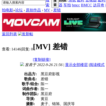
搜
热搜:
滑轨
延时
监视器
延时
搜
索
索
器
车拍
bmcc
BMCC
达芬奇
拍电影
»
论坛
›
原创作品
›
MV
›
差错
返回列表
[MV]
差错
查看:
14146
|
回复:
0
[复制链接]
发表于 2022-9-26 21:56
|
显示全部楼层
|
阅读模式
出品方:
黑豆府影视
歌曲名:
差错
歌手/组合:
陈一
词曲作者:
陈一
制作团队:
黑豆府
导演:
黄豆
摄影:
麦子、锦旭、国庆等