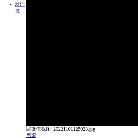
发消
息
回复