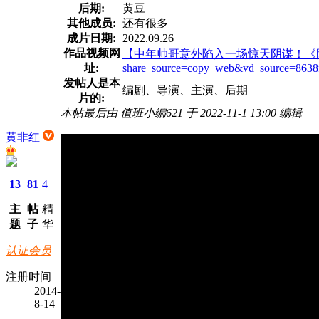
后期:
黄豆
其他成员:
还有很多
成片日期:
2022.09.26
作品视频网
【中年帅哥意外陷入一场惊天阴谋！《阴差阳错》首曝主题
址:
share_source=copy_web&vd_source=8638
发帖人是本
编剧、导演、主演、后期
片的:
本帖最后由 值班小编621 于 2022-11-1 13:00 编辑
黄非红
13
81
4
主
帖
精
题
子
华
认证会员
注册时间
2014-
8-14