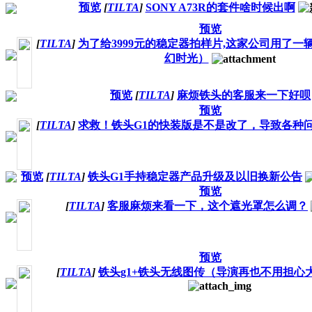
预览
[
TILTA
]
SONY A73R的套件啥时候出啊
预览
[
TILTA
]
为了给3999元的稳定器拍样片,这家公司用了一
幻时光）
预览
[
TILTA
]
麻烦铁头的客服来一下好呗
预览
[
TILTA
]
求救！铁头G1的快装版是不是改了，导致各种
预览
[
TILTA
]
铁头G1手持稳定器产品升级及以旧换新公告
预览
[
TILTA
]
客服麻烦来看一下，这个遮光罩怎么调？
预览
[
TILTA
]
铁头g1+铁头无线图传（导演再也不用担心