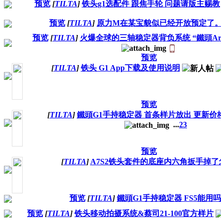
预览
[
TILTA
]
铁头g1选配件 跟焦手轮 问题请版主赐教
预览
[
TILTA
]
原力M在某宝貌似已经开放预定了
预览
[
TILTA
]
火爆全球的三轴稳定器背负系统 “鐵頭Armor-
预览
[
TILTA
]
铁头 G1 App下载及使用说明
预览
[
TILTA
]
鐵頭G1手持稳定器 首条样片放出 更新价
...
2
3
预览
[
TILTA
]
A7S2铁头套件的底座内六角扳手掉
预览
[
TILTA
]
鐵頭G1手持稳定器 FS5能用
预览
[
TILTA
]
铁头移动拍摄系统&蔡司21-100官方样片