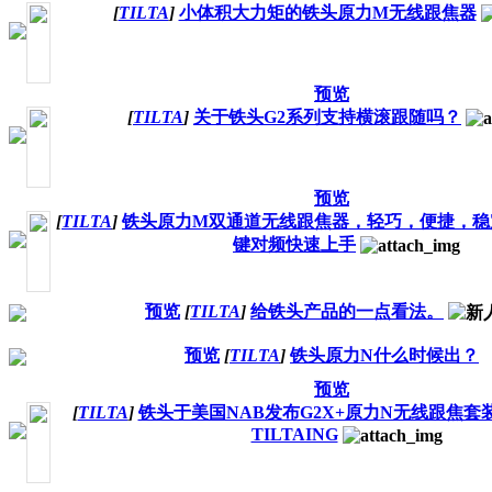
[
TILTA
]
小体积大力矩的铁头原力M无线跟焦器
预览
[
TILTA
]
关于铁头G2系列支持横滚跟随吗？
预览
[
TILTA
]
铁头原力M双通道无线跟焦器，轻巧，便捷，稳
键对频快速上手
预览
[
TILTA
]
给铁头产品的一点看法。
预览
[
TILTA
]
铁头原力N什么时候出？
预览
[
TILTA
]
铁头于美国NAB发布G2X+原力N无线跟焦
TILTAING