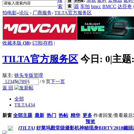
搜
热搜:
滑轨
延时
监视器
延时
搜
索
索
器
车拍
bmcc
BMCC
达芬奇
拍电影
»
论坛
›
厂商服务
›
TILTA官方服务区
收藏本版
(
38
)
|
订阅
|
存档
|
TILTA官方服务区
今日:
0
|
主题
版主:
铁头专版管理
1
2
3
4
5
6
7
8
9
/ 9 页
下一页
返 回
全部
TILTA
434
新窗
全部主题
最新
热门
热帖
精华
更多
作者
回复/查看
最后
预览
[
TILTA
]
好莱坞殿堂级摄影机神秘现身BIRTV2018鐵