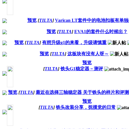
预览
[
TILTA
]
Varican LT套件中的电池扣板有单
预览
[
TILTA
]
EVA1的套件什么时候出？
预览
[
TILTA
]
有想升级g1的来看，升级请慎重
预览
[
TILTA
]
这板块有没有人呀～
预览
[
TILTA
]
铁头G1稳定器－测评
预览
[
TILTA
]
最近在选择三轴稳定器 关于铁头的样片和评
预览
[
TILTA
]
铁头改装分享，抚摸党的日常