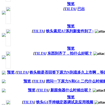
预览
[
TILTA
]
已出
预览
[
TILTA
]
铁头索尼A7系列新套件到了~
预览
[
TILTA
]
东西到齐了，拍什么好呢？
预览
[
TILTA
]
铁头能是否回答下原力N到底多久上市啊，等
预览
[
TILTA
]
想问一下原力N和G1 二代什么时候
预览
[
TILTA
]
新跟焦器什么时候出呢？
预览
[
TILTA
]
铁头G1手持稳定器调试及应用视频