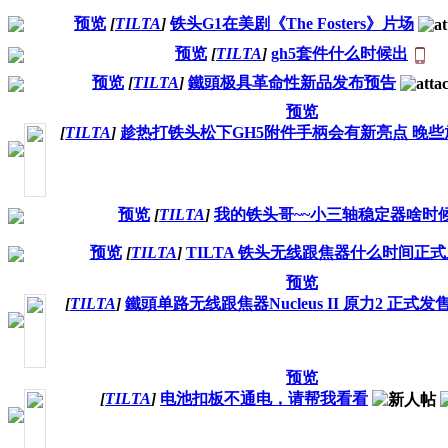
预览
[
TILTA
]
铁头G1在美剧《The Fosters》片场
预览
[
TILTA
]
gh5套件什么时候出
预览
[
TILTA
]
鐵頭极具革命性新品发布预告
预览
[
TILTA
]
趁热打铁头松下GH5附件手柄会有新亮点 晚些
预览
[
TILTA
]
我的铁头哥~~小三轴稳定器啥时
预览
[
TILTA
]
TILTA 铁头无线跟焦器什么时间正
预览
[
TILTA
]
鐵頭单路无线跟焦器Nucleus II 原力2 正式发
预览
[
TILTA
]
电池扣板不通电，请帮我看看