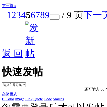
下一页 »
1
2
3
4
5
6
7
8
9
/ 9 页
下一
返 回
快速发帖
还可输入
80
高级模式
B
Color
Image
Link
Quote
Code
Smilies