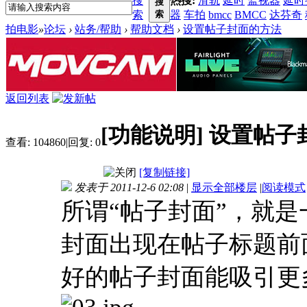
搜
热搜:
滑轨
延时
监视器
延时
搜
索
索
器
车拍
bmcc
BMCC
达芬奇
拍电影
»
论坛
›
站务/帮助
›
帮助文档
›
设置帖子封面的方法
返回列表
[功能说明]
设置帖子
查看:
104860
|
回复:
0
[复制链接]
发表于 2011-12-6 02:08
|
显示全部楼层
|
阅读模式
所谓“帖子封面”，就是
封面出现在帖子标题前
好的帖子封面能吸引更