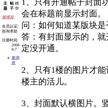
1、只有开通帖子封面
主
帖
精
题
子
华
会在标题前显示封面。
管理员
问：如何知道某版块是
会员认证/
咨询求助
答：有封面显示的，就
注册时间
2008-
定没开通。
8-7
发消
息
2、只有1楼的图片才
楼主的活儿。
3、封面默认横图片。