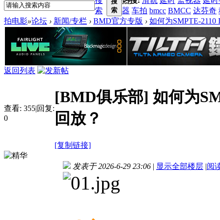
搜
热搜:
滑轨
延时
监视器
延时
搜
索
索
器
车拍
bmcc
BMCC
达芬奇
拍电影
»
论坛
›
新闻/专栏
›
BMD官方专版
›
如何为SMPTE-21
返回列表
[BMD俱乐部]
如何为SM
查看:
355
|
回复:
回放？
0
[复制链接]
发表于 2026-6-29 23:06
|
显示全部楼层
|
阅