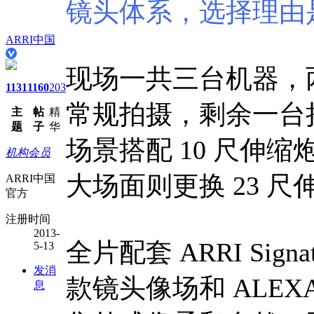
镜头体系，选择理由
ARRI中国
现场一共三台机器，
1131
1160
203
常规拍摄，剩余一台
主
帖
精
题
子
华
场景搭配 10 尺伸
机构会员
大场面则更换 23 
ARRI中国
官方
注册时间
2013-
全片配套 ARRI Sign
5-13
发消
款镜头像场和 ALE
息