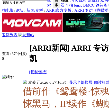
搜
热搜:
滑轨
延时
监视器
延时
搜
索
索
器
车拍
bmcc
BMCC
达芬奇
拍电影
»
论坛
›
新闻/专栏
›
ARRI官方专版
›
ARRI 专访《蝴蝶
返回列表
[ARRI新闻]
ARRI 
查看:
379
|
回复:
凯
0
[复制链接]
发表于 2026-6-27 16:34
|
显示全部楼层
|
阅读模
借前作《鸳鸯楼·惊魂
悚黑马，IP续作《蝴蝶