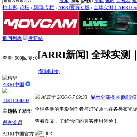
搜索
热搜:
滑轨
延时
监视器
延
搜索
拍电影
»
论坛
›
新闻/专栏
›
ARRI官方专版
›
全球实测｜ARRI O
返回列表
[ARRI新闻]
全球实测｜A
查看:
509
|
回复:
0
[复制链接]
ARRI中国
发表于 2026-6-7 09:33
|
显示全部楼层
|
阅读模
1131
1160
203
全球各地的电影创作者与灯光师已在各类布光场景中，
主题
帖子
精华
查看图文，了解他们的真实使用体验！
机构会员
ARRI中国官方