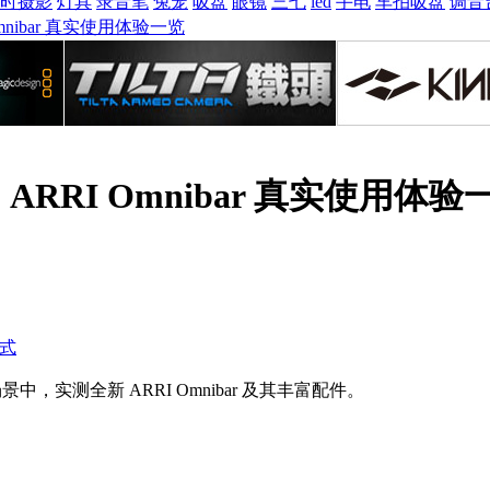
时摄影
灯具
录音笔
兔笼
吸盘
眼镜
三七
led
手电
车拍吸盘
调音
mnibar 真实使用体验一览
RRI Omnibar 真实使用体验
式
实测全新 ARRI Omnibar 及其丰富配件。