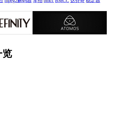
台
mpeg2解码器
车拍
bmcc
BMCC
达芬奇
稳定器
一览