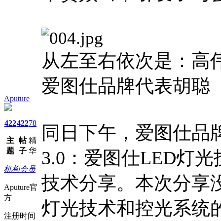
从左至右依次是：高
爱图仕品牌代表胡聪
Aputure
422
422
78
同日下午，爱图仕品牌
主
帖
精
题
子
华
3.0：爱图仕LED
机构会员
技术分享。本次分享
Aputure官
方
灯光技术和控光系统
注册时间