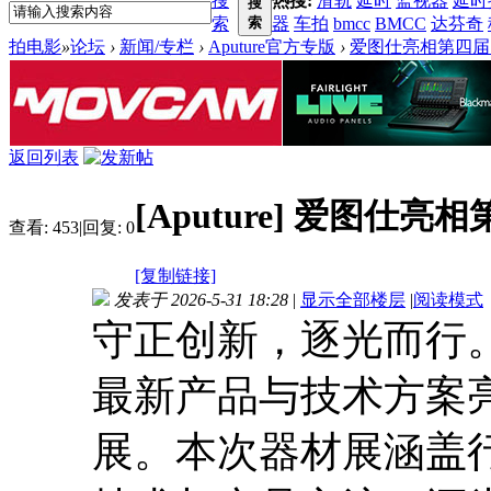
搜
热搜:
滑轨
延时
监视器
延时
搜
索
索
器
车拍
bmcc
BMCC
达芬奇
拍电影
»
论坛
›
新闻/专栏
›
Aputure官方专版
›
爱图仕亮相第四届 
返回列表
[Aputure]
爱图仕亮相第
查看:
453
|
回复:
0
[复制链接]
发表于 2026-5-31 18:28
|
显示全部楼层
|
阅读模式
守正创新，逐光而行。2
最新产品与技术方案亮
展。本次器材展涵盖