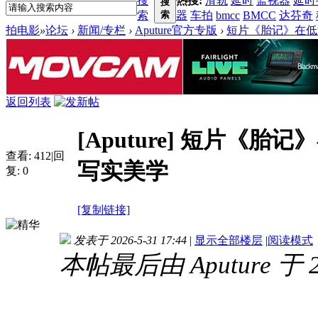
搜
热搜:
滑轨
延时
监视器
延时
搜
索
索
器
车拍
bmcc
BMCC
达芬奇
拍电影
»
论坛
›
新闻/专栏
›
Aputure官方专版
›
短片《胎记》在低
返回列表
[Aputure]
短片《胎记》
查看:
412
|
回
写实美学
复:
0
[复制链接]
发表于 2026-5-31 17:44
|
显示全部楼层
|
阅读模式
本帖最后由 Aputure 于 20