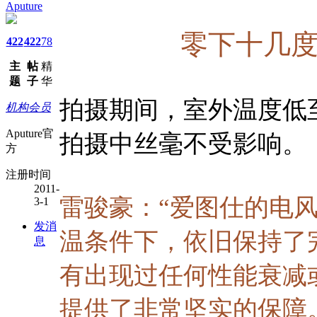
Aputure
零下十几
422
422
78
主
帖
精
题
子
华
拍摄期间，室外温度低
机构会员
Aputure官
拍摄中丝毫不受影响。
方
注册时间
2011-
雷骏豪：“爱图仕的电风暴X
3-1
发消
温条件下，依旧保持了
息
有出现过任何性能衰减
提供了非常坚实的保障