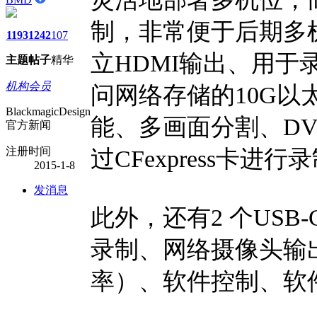
制，非常便于后期多
1193
1242
107
立HDMI输出、用于录制
主题
帖子
精华
机构会员
问网络存储的10G以
BlackmagicDesign
能、多画面分割、D
官方新闻
注册时间
过CFexpress卡进行
2015-1-8
发消息
此外，还有2 个USB-
录制、网络摄像头输出（
率）、软件控制、软