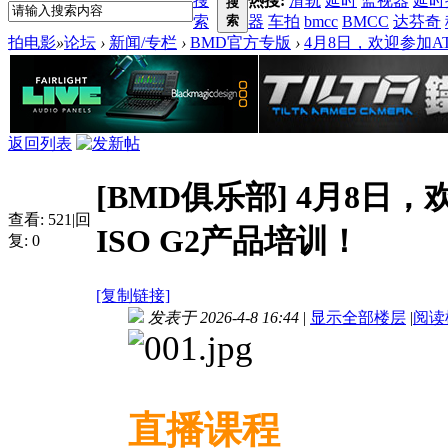
搜
热搜:
滑轨
延时
监视器
延时
搜
索
索
器
车拍
bmcc
BMCC
达芬奇
拍电影
»
论坛
›
新闻/专栏
›
BMD官方专版
›
4月8日，欢迎参加ATEM
返回列表
[BMD俱乐部]
4月8日，欢迎
查看:
521
|
回
ISO G2产品培训！
复:
0
[复制链接]
发表于 2026-4-8 16:44
|
显示全部楼层
|
阅读
直播课程