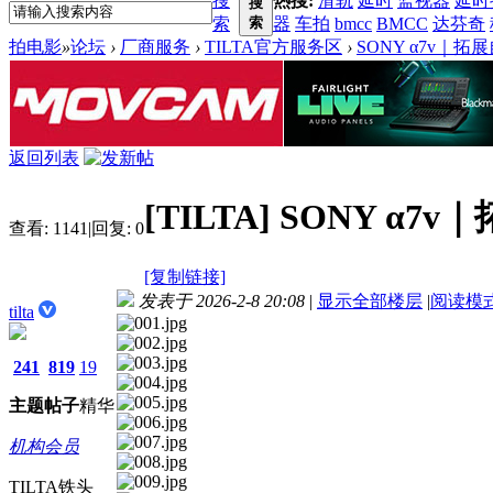
搜
热搜:
滑轨
延时
监视器
延时
搜
索
索
器
车拍
bmcc
BMCC
达芬奇
拍电影
»
论坛
›
厂商服务
›
TILTA官方服务区
›
SONY α7v｜拓
返回列表
[TILTA]
SONY α7
查看:
1141
|
回复:
0
[复制链接]
发表于 2026-2-8 20:08
|
显示全部楼层
|
阅读模
tilta
241
819
19
主题
帖子
精华
机构会员
TILTA铁头