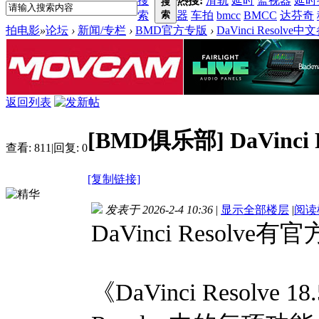
搜
热搜:
滑轨
延时
监视器
延时
搜
索
索
器
车拍
bmcc
BMCC
达芬奇
拍电影
»
论坛
›
新闻/专栏
›
BMD官方专版
›
DaVinci Resolv
返回列表
[BMD俱乐部]
DaVinc
查看:
811
|
回复:
0
[复制链接]
发表于 2026-2-4 10:36
|
显示全部楼层
|
阅读
DaVinci Resol
《DaVinci Resolv