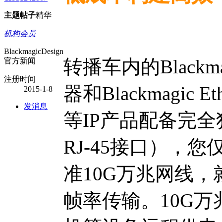
主题
帖子
精华
机构会员
BlackmagicDesign
转播车内的Blackmagi
官方新闻
注册时间
器和Blackmagic Et
2015-1-8
发消息
等IP产品配备完全
RJ-45接口），您
准10G万兆网线
帧率传输。10G