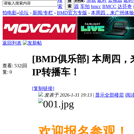
搜
热搜:
滑轨
延时
监视器
延时
搜
索
索
器
车拍
bmcc
BMCC
达芬奇
拍电影
»
论坛
›
新闻/专栏
›
BMD官方专版
›
本周四，来广州体验Blac
返回列表
[BMD俱乐部]
本周四，来广
查看:
532
|
回
IP转播车！
复:
0
[复制链接]
发表于 2026-1-31 19:13
|
显示全部楼层
|
阅
欢迎报名参观！