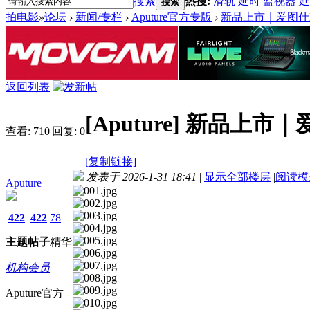
搜索
热搜:
滑轨
延时
监视器
延
搜索
拍电影
»
论坛
›
新闻/专栏
›
Aputure官方专版
›
新品上市｜爱图仕
返回列表
[Aputure]
新品上市｜
查看:
710
|
回复:
0
[复制链接]
发表于 2026-1-31 18:41
|
显示全部楼层
|
阅读模
Aputure
422
422
78
主题
帖子
精华
机构会员
Aputure官方