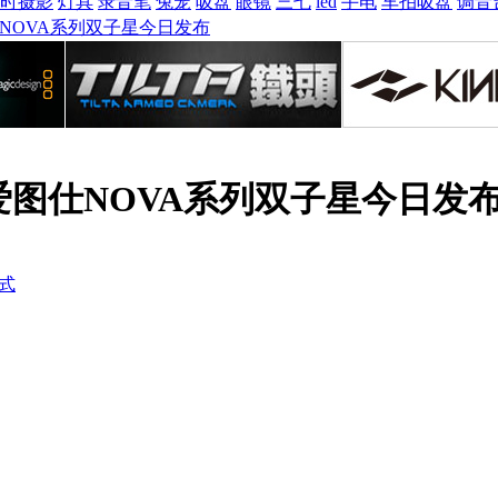
时摄影
灯具
录音笔
兔笼
吸盘
眼镜
三七
led
手电
车拍吸盘
调音
NOVA系列双子星今日发布
爱图仕NOVA系列双子星今日发
式