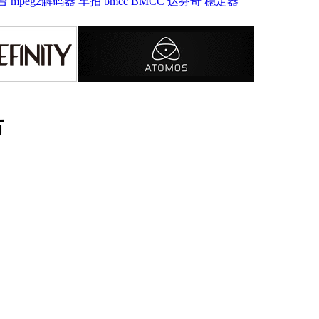
台
mpeg2解码器
车拍
bmcc
BMCC
达芬奇
稳定器
布