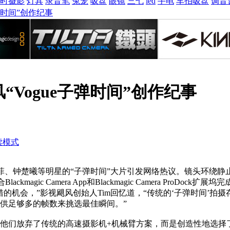
时摄影
灯具
录音笔
兔笼
吸盘
眼镜
三七
led
手电
车拍吸盘
调音
弹时间”创作纪事
“Vogue子弹时间”创作纪事
读模式
刘亦菲、钟楚曦等明星的“子弹时间”大片引发网络热议。镜头环
ckmagic Camera App和Blackmagic Camera ProDock
的机会，”影视飓风创始人Tim回忆道，“传统的‘子弹时间’
供足够多的帧数来挑选最佳瞬间。”
放弃了传统的高速摄影机+机械臂方案，而是创造性地选择了一条更轻