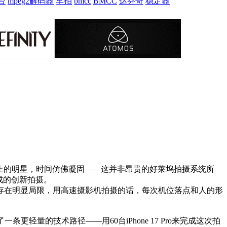
台
mpeg2解码器
车拍
bmcc
BMCC
达芬奇
稳定器
绕静止的明星，时间仿佛凝固——这并非昂贵的好莱坞拍摄系统所
扩展坞完成的创新拍摄。
拍摄存在明显局限，用高速摄影机拍摄的话，每次机位落点和人的形
量的技术路径——用60台iPhone 17 Pro来完成这次拍