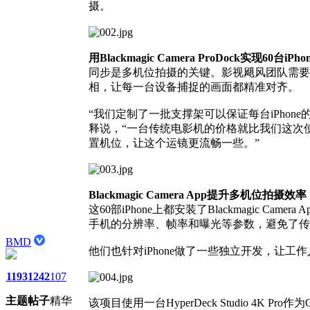
摄。
用Blackmagic Camera ProDock实现60台iPho
同步是多机位拍摄的关键。影视飓风团队需要确保60台i
相，让每一台设备捕捉的画面都精准对齐。
“我们定制了一批支撑架可以保证每台iPhone的间
释说，“一台传统电影机的价格就比我们这次
置机位，让这个运镜更流畅一些。”
Blackmagic Camera App提升多机位拍摄效率
这60部iPhone上都安装了Blackmagic C
手机的分辨率、帧率和曝光等参数，避免了传
BMD
他们也针对iPhone做了一些独立开发，让
1193
1242
107
主题
帖子
精华
该项目使用一台HyperDeck Studio 4K Pr