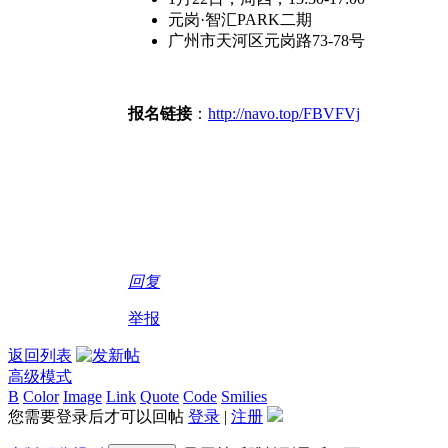
元岗·智汇PARK二期
广州市天河区元岗路73-78号
报名链接
：
http://navo.top/FBVFVj
回复
举报
返回列表
高级模式
B
Color
Image
Link
Quote
Code
Smilies
您需要登录后才可以回帖
登录
|
注册