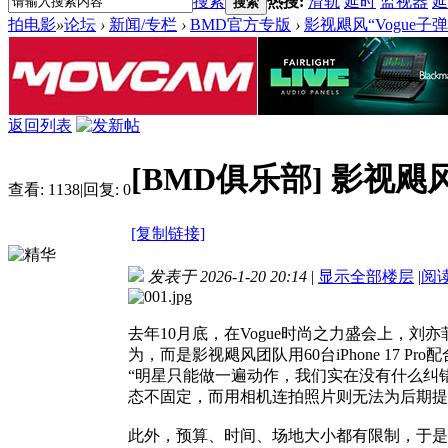
搜索
热搜:
滑轨
延时
监视器
延
搜索
拍电影
»
论坛
›
新闻/专栏
›
BMD官方专版
›
影视飓风“Vogue子
返回列表
[BMD俱乐部]
影视飓风
查看:
1138
|
回复:
0
[复制链接]
发表于 2026-1-20 20:14
|
显示全部楼层
|
阅
去年10月底，在Vogue时尚之力盛会上，
为，而是影视飓风团队用60台iPhone 17 Pro配合Bla
“明星只能做一遍动作，我们实在没有什么纠错
态不固定，而用相机连拍照片则无法为后期提
此外，预算、时间、场地大小都有限制，于是他们