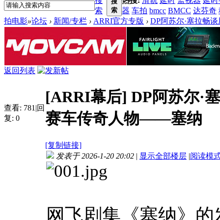
搜
热搜:
滑轨
延时
监视器
延时
搜
索
索
器
车拍
bmcc
BMCC
达芬奇
拍电影
»
论坛
›
新闻/专栏
›
ARRI官方专版
›
DP阿苏尔·塞拉畅谈用
返回列表
[ARRI幕后]
DP阿苏尔·塞
查看:
781
|
回
赛车传奇人物——塞纳
复:
0
[复制链接]
发表于 2026-1-20 20:02
|
显示全部楼层
|
阅读模
网飞剧集《塞纳》的