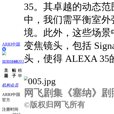
35。其卓越的动态
中，我们需平衡室外
境。此外，这些场景
变焦镜头，包括 Signatu
ARRI中国
头，使得 ALEXA 35
1131
1160
203
主
帖
精
题
子
华
机构会员
网飞剧集《塞纳》剧
ARRI中国
官方
©版权归网飞所有
注册时间