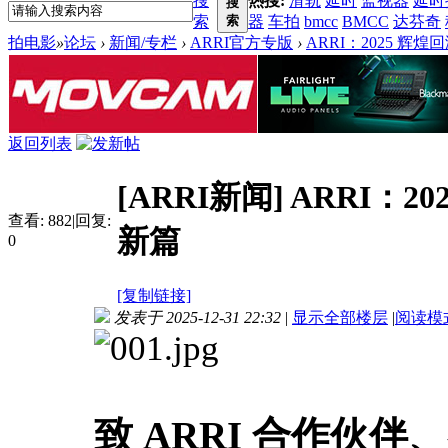
搜
热搜:
滑轨
延时
监视器
延时
搜
索
索
器
车拍
bmcc
BMCC
达芬奇
拍电影
»
论坛
›
新闻/专栏
›
ARRI官方专版
›
ARRI：2025 辉煌
返回列表
[ARRI新闻]
ARRI：2
查看:
882
|
回复:
新篇
0
[复制链接]
发表于 2025-12-31 22:32
|
显示全部楼层
|
阅读模
致 ARRI 合作伙