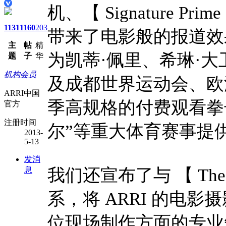
机、【 Signature Pr
1131
1160
203
带来了电影般的报道效果
主
帖
精
为凯蒂·佩里、希琳·
题
子
华
机构会员
及成都世界运动会、欧
ARRI中国
季高规格的付费观看拳
官方
注册时间
尔”等重大体育赛事提
2013-
5-13
发消
息
我们还宣布了与 【 Th
系，将 ARRI 的电影摄
位现场制作方面的专业