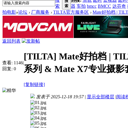
搜
热搜:
滑轨
延时
监视器
延时
搜
索
索
器
车拍
bmcc
BMCC
达芬奇
拍电影
»
论坛
›
厂商服务
›
TILTA官方服务区
›
Mate好拍档 | TIL
返回列表
[TILTA]
Mate好拍档 | TI
查看:
1146
|
系列 & Mate X7专业
回复:
0
[复制链接]
发表于 2025-12-18 19:57
|
显示全部楼层
|
阅读