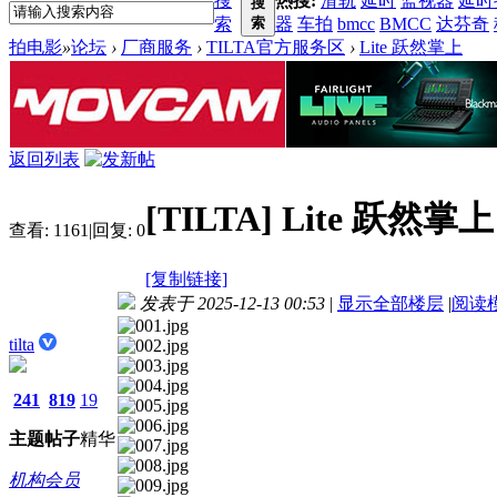
搜
热搜:
滑轨
延时
监视器
延时
搜
索
索
器
车拍
bmcc
BMCC
达芬奇
拍电影
»
论坛
›
厂商服务
›
TILTA官方服务区
›
Lite 跃然掌上
返回列表
[TILTA]
Lite 跃然掌上
查看:
1161
|
回复:
0
[复制链接]
发表于 2025-12-13 00:53
|
显示全部楼层
|
阅读
tilta
241
819
19
主题
帖子
精华
机构会员