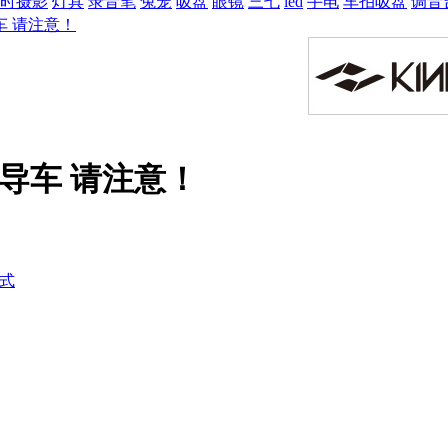
时摄影
灯具
录音笔
兔笼
吸盘
眼镜
三七
led
手电
车拍吸盘
调音
车 请注意！
导车 请注意！
式