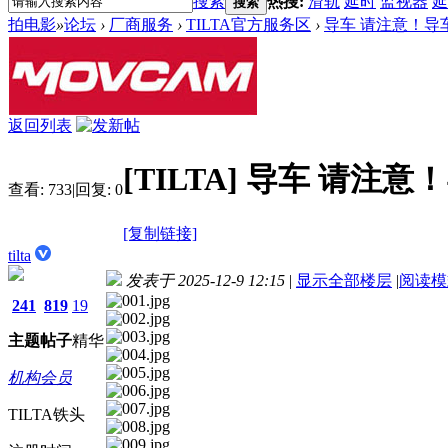
搜索
热搜:
滑轨
延时
监视器
延
搜索
拍电影
»
论坛
›
厂商服务
›
TILTA官方服务区
›
导车 请注意！导
返回列表
[TILTA]
导车 请注意！
查看:
733
|
回复:
0
[复制链接]
tilta
发表于 2025-12-9 12:15
|
显示全部楼层
|
阅读模
241
819
19
主题
帖子
精华
机构会员
TILTA铁头