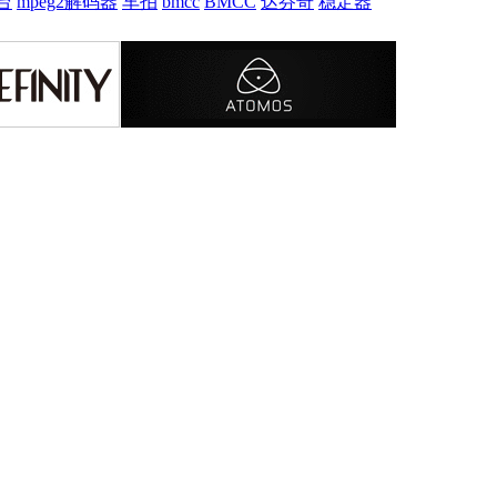
台
mpeg2解码器
车拍
bmcc
BMCC
达芬奇
稳定器