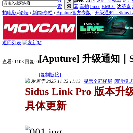
搜
热搜:
滑轨
延时
监视器
延时
搜
索
索
器
车拍
bmcc
BMCC
达芬奇
拍电影
»
论坛
›
新闻/专栏
›
Aputure官方专版
›
升级通知｜Sidus Li
返回列表
[Aputure]
升级通知｜Sid
查看:
1103
|
回复:
0
[复制链接]
发表于 2025-11-22 11:13
|
显示全部楼层
|
阅读模
Sidus Link Pro 版本升
具体更新