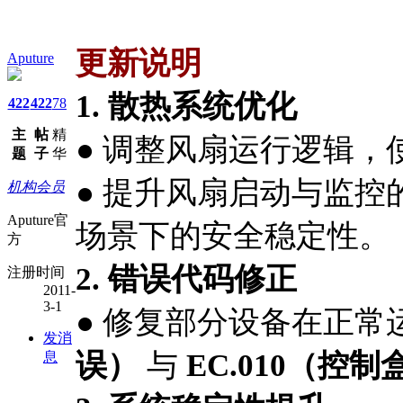
更新说明
Aputure
1. 散热系统优化
422
422
78
主
帖
精
● 调整风扇运行逻辑
题
子
华
● 提升风扇启动与监
机构会员
Aputure官
场景下的安全稳定性。
方
2. 错误代码修正
注册时间
2011-
3-1
● 修复部分设备在正常
发消
误）
与
EC.010（控
息