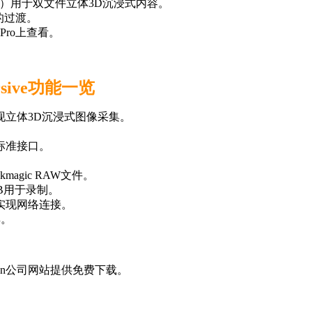
o（左右眼）用于双文件立体3D沉浸式内容。
染的过渡。
 Pro上查看。
mersive功能一览
感器实现立体3D沉浸式图像采集。
标准接口。
kmagic RAW文件。
 8TB用于录制。
据实现网络连接。
具。
c Design公司网站提供免费下载。