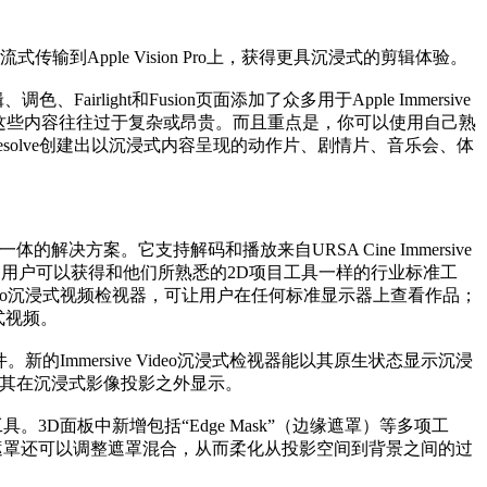
传输到Apple Vision Pro上，获得更具沉浸式的剪辑体验。
、调色、Fairlight和Fusion页面添加了众多用于Apple Immersive
作这些内容往往过于复杂或昂贵。而且重点是，你可以使用自己熟
esolve创建出以沉浸式内容呈现的动作片、剧情片、音乐会、体
和交付于一体的解决方案。它支持解码和播放来自URSA Cine Immersive
整套工作流程。用户可以获得和他们所熟悉的2D项目工具一样的行业标准工
ve Video沉浸式视频检视器，可让用户在任何标准显示器上查看作品；
浸式视频。
新的Immersive Video沉浸式检视器能以其原生状态显示沉浸
，使其在沉浸式影像投影之外显示。
具。3D面板中新增包括“Edge Mask”（边缘遮罩）等多项工
，边缘遮罩还可以调整遮罩混合，从而柔化从投影空间到背景之间的过