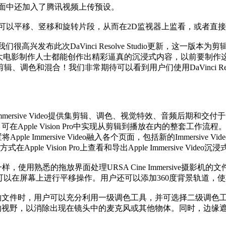
1在交付页面中还加入了腾讯视频上传预设。
器让用户可以平移、竖移和旋转片段，从而在2D监视器上监看，或者直接流式
y说：“我们很高兴发布此次DaVinci Resolve Studio更新，这一版本为剪辑
，广大电影制作人士都能创作出精彩逼真的沉浸式内容，以前要制
辑、调色和混合！我们非常期待可以看到用户们使用DaVinci R
可为Apple Immersive Video提供集剪辑、调色、视觉特效、音频后期
 RAW文件，可在Apple Vision Pro中实现从剪辑到播放在内的
le Immersive Video融入各个页面，包括新的Immersi
 Vision Pro上查看和导出Apple Immersive Video沉
熟悉的拖放界面处理URSA Cine Immersive摄影机的文件。
用户可以在屏幕上进行平移操作。用户还可以添加360度背景轨道
rsive的文件时，用户可以充分利用一级调色工具，并可选择二级调色工
rsive拍摄的视野，以消除出现在镜头中的麦克风或其他物体。同时