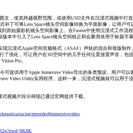
字幕和图文，使其跨越视野范围，或使用USD文件在沉浸式视频中
补丁可将Lens Space镜头空间影像转换为平面影像，让用户
成到原始摄影机镜头空间影像上。在Fusion中使用沉浸式工作流程
间。新版本中引入了Lens Space镜头空间校正和会聚滑块用于
中，用户还可以实现沉浸式Apple空间音频格式（ASAF）声轨的混合和母版制作
F进行了强化，可让用户在3D空间中的几乎任何位置放置声音，包
ion Pro。
供用于Apple Immersive Video导出的各类预设。
sive Video Utility实用程序。这样一来，沉浸式视频就可以用于流
o 20.1的沉浸式视频片段示例现已通过官网提供下载。
ackmagicursacine/preorder#immersivevideo
S-wB2g?pwd=8K8K