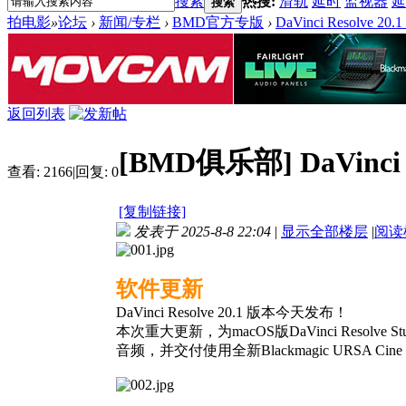
搜索
热搜:
滑轨
延时
监视器
延
搜索
拍电影
»
论坛
›
新闻/专栏
›
BMD官方专版
›
DaVinci Resolve 2
返回列表
[BMD俱乐部]
DaVinc
查看:
2166
|
回复:
0
[复制链接]
发表于 2025-8-8 22:04
|
显示全部楼层
|
阅读
软件更新
DaVinci Resolve 20.1 版本今天发布！
本次重大更新，为macOS版DaVinci Reso
音频，并交付使用全新Blackmagic URSA Cine I