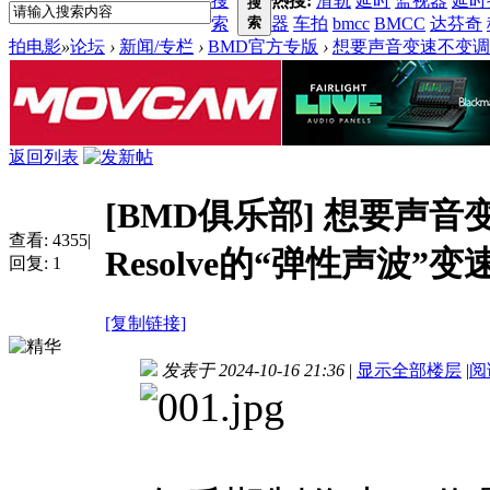
搜
热搜:
滑轨
延时
监视器
延时
搜
索
索
器
车拍
bmcc
BMCC
达芬奇
拍电影
»
论坛
›
新闻/专栏
›
BMD官方专版
›
想要声音变速不变调？试试D
返回列表
[BMD俱乐部]
想要声音变
查看:
4355
|
Resolve的“弹性声波”变
回复:
1
[复制链接]
发表于 2024-10-16 21:36
|
显示全部楼层
|
阅