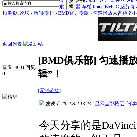
搜
热搜:
滑轨
延时
监视器
延时
搜
索
索
器
车拍
bmcc
BMCC
达芬奇
拍电影
»
论坛
›
新闻/专栏
›
BMD官方专版
›
匀速播放太普通？不
返回列表
[BMD俱乐部]
匀速播放
查看:
3601
|
回复:
辑”！
0
[复制链接]
发表于 2024-8-4 13:44
|
显示全部楼层
|
阅读
今天分享的是DaVinc