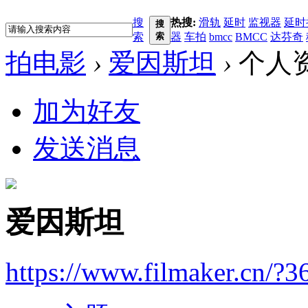
搜
热搜:
滑轨
延时
监视器
延时
搜
索
索
器
车拍
bmcc
BMCC
达芬奇
拍电影
›
爱因斯坦
›
个人
加为好友
发送消息
爱因斯坦
https://www.filmaker.cn/?3