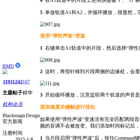
4
在A1轨道中的片段上使用快捷键“I”、“O
5
单放轨道A1和A2，并循环播放，很显然，
使用“弹性声波”变速
1
右键单击A1轨道中的片段，然后选择“弹性
BMD
2
这时，将指针移到片段两侧的边缘处，会显
1193
1242
107
主题
帖子
精华
3
开始循环播放，注意监听两个轨道的声音是
机构会员
添加速度关键帧进行优化
BlackmagicDesign
如果使用“弹性声波”变速没有完全匹配两段
官方新闻
频的音调不会被改变。我们添加时间标记后，
注册时间
1
当片段启用“弹性声波”后，按住Comma
2015-1-8