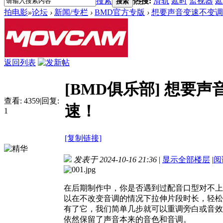
搜索
热搜:
滑轨
延时
监视器
延
搜索
拍电影
»
论坛
›
新闻/专栏
›
BMD官方专版
›
想要声音变速不变调？试试D
返回列表
[BMD俱乐部]
想要声音
查看:
4359
|
回复:
速！
1
[复制链接]
发表于 2024-10-16 21:36
|
显示全部楼层
|
阅
在后期制作中，你是否遇到过配音口型对不上、勉
以在不改变音调的情况下拉伸片段时长，轻松
有了它，我们简单几步就可以重调旁白或音效
依然保留了声音本来的音色和音调。