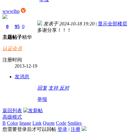
wwwlhp
发表于 2024-10-18 19:20
|
显示全部楼层
0
95
0
多谢分享！！！
主题
帖子
精华
认证会员
注册时间
2013-12-19
发消息
回复
支持
反对
举报
返回列表
高级模式
B
Color
Image
Link
Quote
Code
Smilies
您需要登录后才可以回帖
登录
|
注册