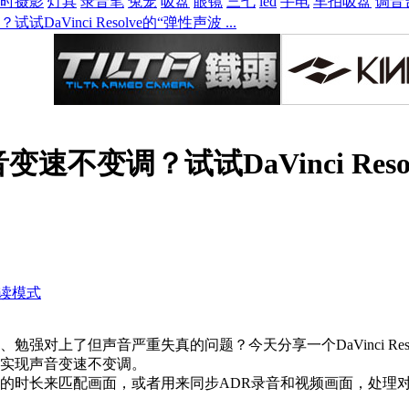
时摄影
灯具
录音笔
兔笼
吸盘
眼镜
三七
led
手电
车拍吸盘
调音
aVinci Resolve的“弹性声波 ...
变速不变调？试试DaVinci Res
读模式
强对上了但声音严重失真的问题？今天分享一个DaVinci Res
实现声音变速不变调。
的时长来匹配画面，或者用来同步ADR录音和视频画面，处理