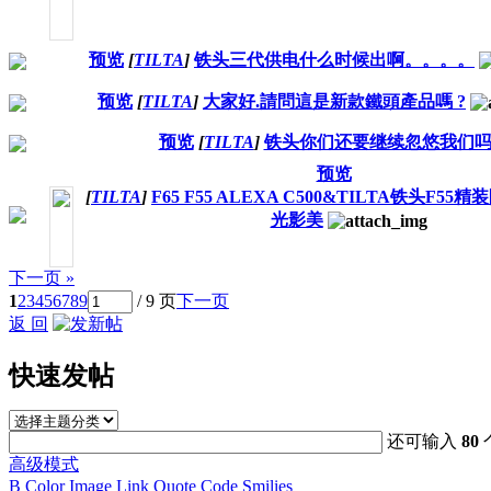
预览
[
TILTA
]
铁头三代供电什么时候出啊。。。。
预览
[
TILTA
]
大家好.請問這是新款鐵頭產品嗎 ?
预览
[
TILTA
]
铁头你们还要继续忽悠我们
预览
[
TILTA
]
F65 F55 ALEXA C500&TILTA铁头F5
光影美
下一页 »
1
2
3
4
5
6
7
8
9
/ 9 页
下一页
返 回
快速发帖
还可输入
80
高级模式
B
Color
Image
Link
Quote
Code
Smilies