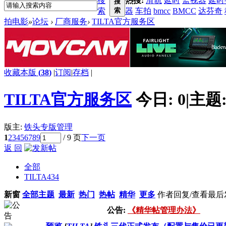
搜
热搜:
滑轨
延时
监视器
延时
搜
索
索
器
车拍
bmcc
BMCC
达芬奇
拍电影
»
论坛
›
厂商服务
›
TILTA官方服务区
收藏本版
(
38
)
|
订阅
|
存档
|
TILTA官方服务区
今日:
0
|
主题
版主:
铁头专版管理
1
2
3
4
5
6
7
8
9
/ 9 页
下一页
返 回
全部
TILTA
434
新窗
全部主题
最新
热门
热帖
精华
更多
作者
回复/查看
最后
公告:
《精华帖管理办法》