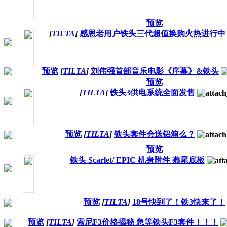
预览
[
TILTA
]
感恩老用户铁头三代超值换购火热进行中
预览
[
TILTA
]
刘伟强首部音乐电影《序幕》&铁头
预览
[
TILTA
]
铁头3供电系统全面发售
预览
[
TILTA
]
铁头套件会送铝箱么？
预览
铁头 Scarlet/ EPIC 机身附件 燕尾底板
预览
[
TILTA
]
18号快到了！铁3快来了！
预览
[
TILTA
]
索尼F3价格揭秘 急等铁头F3套件！！！