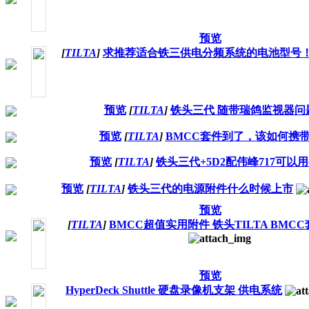
预览
[
TILTA
]
求推荐适合铁三供电分频系统的电池型号
预览
[
TILTA
]
铁头三代 随带瑞鸽监视器问
预览
[
TILTA
]
BMCC套件到了，该如何携
预览
[
TILTA
]
铁头三代+5D2配伟峰717可以
预览
[
TILTA
]
铁头三代的电源附件什么时候上市
预览
[
TILTA
]
BMCC超值实用附件 铁头TILTA BMC
预览
HyperDeck Shuttle 硬盘录像机支架 供电系统