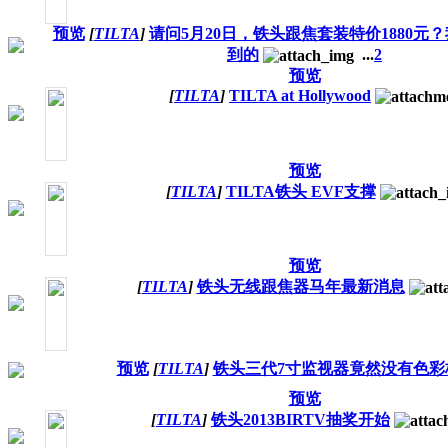
预览
[
TILTA
]
请问5月20日，铁头跟焦套装特价1880元
到的
...
2
预览
[
TILTA
]
TILTA at Hollywood
预览
[
TILTA
]
TILTA铁头 EVF支撑
预览
[
TILTA
]
铁头无线跟焦器马年最新消息
预览
[
TILTA
]
铁头三代7寸监视器竟然没有色彩
预览
[
TILTA
]
铁头2013BIRTV抽奖开始