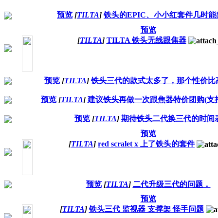
预览
[
TILTA
]
铁头的EPIC、小小红套件几时能
预览
[
TILTA
]
TILTA 铁头无线跟焦器
预览
[
TILTA
]
铁头三代的款式太多了，那个性价比
预览
[
TILTA
]
建议铁头再做一次跟焦器特价团购(支
预览
[
TILTA
]
期待铁头二代换三代的时间
预览
[
TILTA
]
red scralet x 上了铁头的套件
预览
[
TILTA
]
二代升级三代的问题．
预览
[
TILTA
]
铁头三代 监视器 支撑架 怪手问题