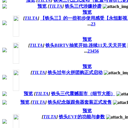
预览
[
TILTA
]
铁头三代正式发布（配置与售价已更
预览
[
TILTA
]
铁头三代涉嫌抄袭
预览
[
TILTA
]
【铁头三】的一些初步使用感受【永恒影视
...
2
3
预览
[
TILTA
]
铁头BIRTV抽奖开始.连续11天.天天开奖
...
2
3
4
5
6
预览
[
TILTA
]
铁头过年火拼团购正式启动
预览
[
TILTA
]
铁头三代震撼面市（细节大图）
预览
[
TILTA
]
铁头纪念版跟焦器套装正式发售
预览
[
TILTA
]
铁头EVF的功能与参数