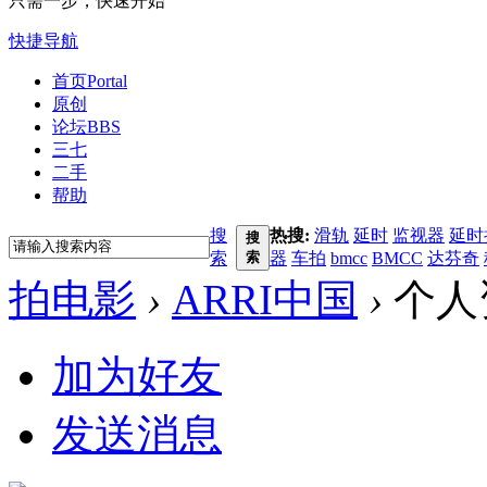
只需一步，快速开始
快捷导航
首页
Portal
原创
论坛
BBS
三七
二手
帮助
搜
热搜:
滑轨
延时
监视器
延时
搜
索
索
器
车拍
bmcc
BMCC
达芬奇
拍电影
›
ARRI中国
›
个人
加为好友
发送消息