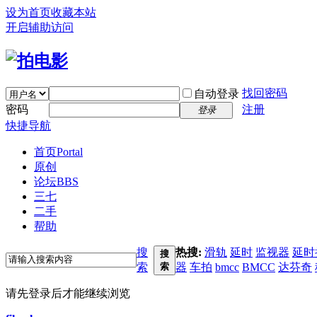
设为首页
收藏本站
开启辅助访问
找回密码
自动登录
密码
注册
登录
快捷导航
首页
Portal
原创
论坛
BBS
三七
二手
帮助
搜
热搜:
滑轨
延时
监视器
延时
搜
索
索
器
车拍
bmcc
BMCC
达芬奇
请先登录后才能继续浏览