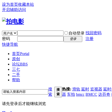
设为首页
收藏本站
开启辅助访问
找回密码
自动登录
密码
注册
登录
快捷导航
首页
Portal
原创
论坛
BBS
三七
二手
帮助
搜
热搜:
滑轨
延时
监视器
延时
搜
索
索
器
车拍
bmcc
BMCC
达芬奇
请先登录后才能继续浏览