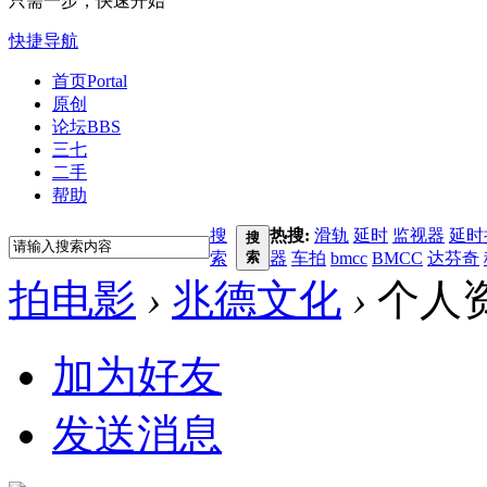
只需一步，快速开始
快捷导航
首页
Portal
原创
论坛
BBS
三七
二手
帮助
搜
热搜:
滑轨
延时
监视器
延时
搜
索
索
器
车拍
bmcc
BMCC
达芬奇
拍电影
›
兆德文化
›
个人
加为好友
发送消息