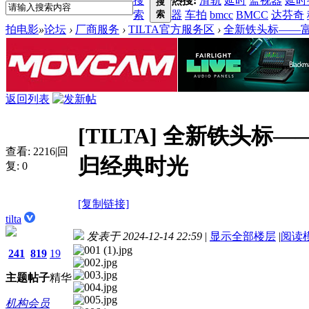
搜
热搜:
滑轨
延时
监视器
延时
搜
索
索
器
车拍
bmcc
BMCC
达芬奇
拍电影
»
论坛
›
厂商服务
›
TILTA官方服务区
›
全新铁头标——富士
返回列表
[TILTA]
全新铁头标——富
查看:
2216
|
回
归经典时光
复:
0
[复制链接]
tilta
发表于 2024-12-14 22:59
|
显示全部楼层
|
阅读
241
819
19
主题
帖子
精华
机构会员