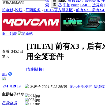
搜
热搜:
滑轨
延时
监视器
延时
搜
索
索
器
车拍
bmcc
BMCC
达芬奇
拍电影
»
论坛
›
厂商服务
›
TILTA官方服务区
›
前有X3，后有X4！
返回列表
[TILTA]
前有X3，后有X4
查看:
2452
|
回
用全笼套件
复:
0
[复制链接]
tilta
241
819
19
发表于 2024-7-22 20:38
|
显示全部楼层
|
阅读模
主题
帖子
精华
机构会员