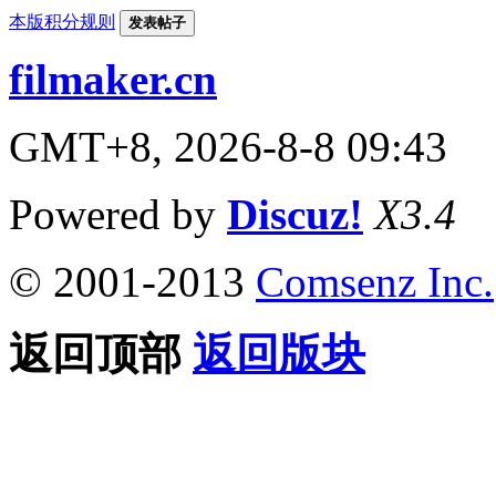
本版积分规则
发表帖子
filmaker.cn
GMT+8, 2026-8-8 09:43
Powered by
Discuz!
X3.4
© 2001-2013
Comsenz Inc.
返回顶部
返回版块