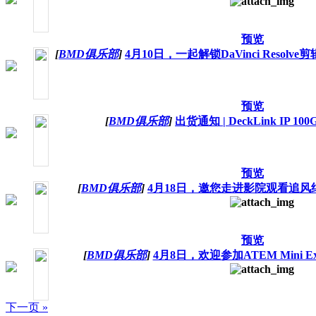
预览
[
BMD俱乐部
]
4月10日，一起解锁DaVinci Resolv
预览
[
BMD俱乐部
]
出货通知 | DeckLink IP 1
预览
[
BMD俱乐部
]
4月18日，邀您走进影院观看追
预览
[
BMD俱乐部
]
4月8日，欢迎参加ATEM Mini Ex
下一页 »