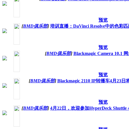
预览
[
BMD俱乐部
]
培训直播：DaVinci Resolve中的
预览
[
BMD俱乐部
]
Blackmagic Camera 10.
预览
[
BMD俱乐部
]
Blackmagic 2110 IP转播车4月
预览
[
BMD俱乐部
]
4月22日，欢迎参加HyperDeck Shuttl