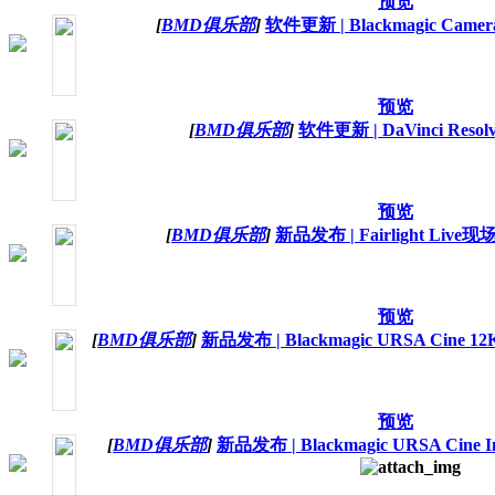
预览
[
BMD俱乐部
]
软件更新 | Blackmagic Camera
预览
[
BMD俱乐部
]
软件更新 | DaVinci Resolv
预览
[
BMD俱乐部
]
新品发布 | Fairlight Liv
预览
[
BMD俱乐部
]
新品发布 | Blackmagic URSA Cine 1
预览
[
BMD俱乐部
]
新品发布 | Blackmagic URSA Cin