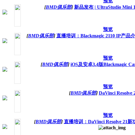
预览
[
BMD俱乐部
]
新品发布 | UltraStudio Min
预览
[
BMD俱乐部
]
直播培训：Blackmagic 2110 IP
预览
[
BMD俱乐部
]
iOS及安卓3.4版Blackmagic C
预览
[
BMD俱乐部
]
DaVinci Resolve
预览
[
BMD俱乐部
]
直播培训：DaVinci Resolve