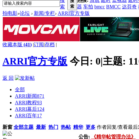
搜
热搜:
滑轨
延时
监视器
延时
搜
索
索
器
车拍
bmcc
BMCC
达芬奇
拍电影
»
论坛
›
新闻/专栏
›
ARRI官方专版
收藏本版
(
41
)
|
订阅
|
存档
|
ARRI官方专版
今日:
0
|
主题:
11
返 回
全部
ARRI新闻
871
ARRI教程
93
ARRI幕后
124
ARRI百年
17
新窗
全部主题
最新
热门
热帖
精华
更多
作者
回复/查看
最后
公告:
《精华帖管理办法》