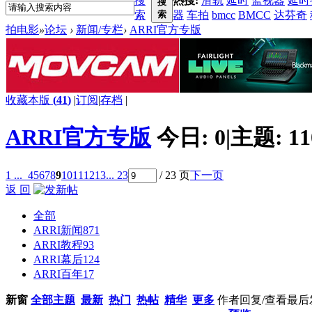
搜
热搜:
滑轨
延时
监视器
延时
搜
索
索
器
车拍
bmcc
BMCC
达芬奇
拍电影
»
论坛
›
新闻/专栏
›
ARRI官方专版
收藏本版
(
41
)
|
订阅
|
存档
|
ARRI官方专版
今日:
0
|
主题:
11
1 ...
4
5
6
7
8
9
10
11
12
13
... 23
/ 23 页
下一页
返 回
全部
ARRI新闻
871
ARRI教程
93
ARRI幕后
124
ARRI百年
17
新窗
全部主题
最新
热门
热帖
精华
更多
作者
回复/查看
最后