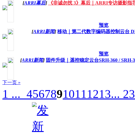
[
ARRI幕后
]
《非诚勿扰 3》幕后｜ARRI专访摄影指
预览
[
ARRI新闻
]
移动｜第二代数字编码器控制云台 DE
预览
[
ARRI新闻
]
固件升级｜遥控稳定云台SRH-360 / SRH-3 
下一页 »
1 ...
4
5
6
7
8
9
10
11
12
13
... 23