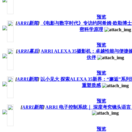
预览
[
ARRI新闻
]
《电影与数字时代》专访约阿希姆·欧勒博士 -
密科学原理
预览
[
ARRI幕后
]
ARRI ALEXA 35摄影机：卓越性能与
伙伴
预览
[
ARRI新闻
]
以小见大 探索ALEXA 35新界：“邂逅”系
重塑质感
预览
[
ARRI新闻
]
ARRI 电子控制系统｜ 深度考究镜头语言 - Ci
预览