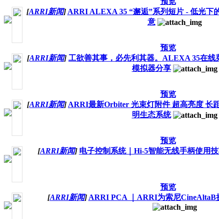
预览
[
ARRI新闻
]
ARRI ALEXA 35 “邂逅”系列短片 -
意
预览
[
ARRI新闻
]
工欲善其事，必先利其器。ALEXA 35在
模拟器分享
预览
[
ARRI新闻
]
ARRI最新Orbiter 光束灯附件 超高亮度 长距
明生态系统
预览
[
ARRI新闻
]
电子控制系统｜Hi-5智能无线手柄使用
预览
[
ARRI新闻
]
ARRI PCA ｜ARRI为索尼CineA