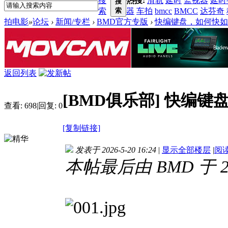
搜
热搜:
滑轨
延时
监视器
延时
搜
索
索
器
车拍
bmcc
BMCC
达芬奇
拍电影
»
论坛
›
新闻/专栏
›
BMD官方专版
›
快编键盘，如何快如
返回列表
[BMD俱乐部]
快编键盘
查看:
698
|
回复:
0
[复制链接]
发表于 2026-5-20 16:24
|
显示全部楼层
|
阅
本帖最后由 BMD 于 202