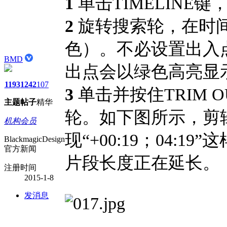
1
单击TIMELINE
2
旋转搜索轮，在时
色）。不必设置出入
BMD
出点会以绿色高亮显
1193
1242
107
3
单击并按住TRIM
主题
帖子
精华
轮。如下图所示，剪辑点
机构会员
现“+00:19；04:
BlackmagicDesign
官方新闻
片段长度正在延长。
注册时间
2015-1-8
发消息