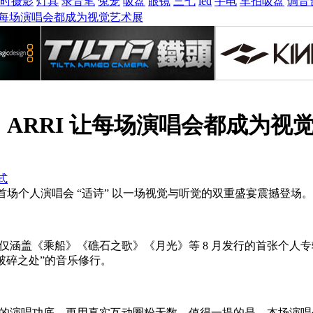
时摄影
灯具
录音笔
兔笼
吸盘
眼镜
三七
led
手电
车拍吸盘
调音
 让每场演唱会都成为视觉艺术展
ARRI 让每场演唱会都成为视
式
于适 】首场个人演唱会 “适诗” 以一场视觉与听觉的双重盛宴震撼登场。
仅涵盖《乘船》《礁石之歌》《月光》等 8 月发行的首张个人
破碎之处”的音乐修行。
的演唱功底，更用真实互动圈粉无数。值得一提的是，本场演唱会