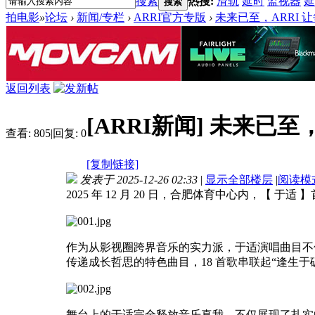
搜索
热搜:
滑轨
延时
监视器
延
搜索
拍电影
»
论坛
›
新闻/专栏
›
ARRI官方专版
›
未来已至，ARRI
返回列表
[ARRI新闻]
未来已至，
查看:
805
|
回复:
0
[复制链接]
发表于 2025-12-26 02:33
|
显示全部楼层
|
阅读模
2025 年 12 月 20 日，合肥体育中心内，【 
作为从影视圈跨界音乐的实力派，于适演唱曲目不
传递成长哲思的特色曲目，18 首歌串联起“逢生于
舞台上的于适完全释放音乐真我，不仅展现了扎实