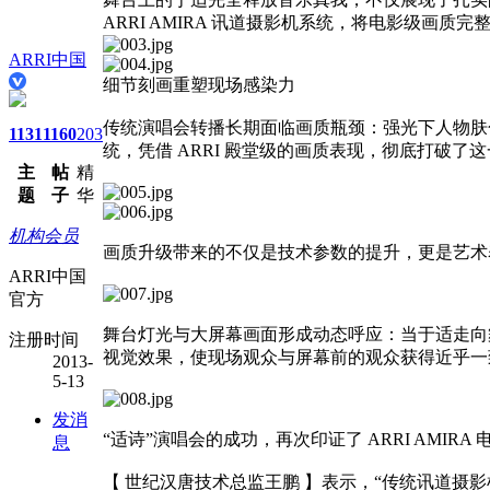
ARRI AMIRA 讯道摄影机系统，将电影级画质
ARRI中国
细节刻画重塑现场感染力
传统演唱会转播长期面临画质瓶颈：强光下人物肤色失
1131
1160
203
统，凭借 ARRI 殿堂级的画质表现，彻底打破了
主
帖
精
题
子
华
机构会员
画质升级带来的不仅是技术参数的提升，更是艺术
ARRI中国
官方
舞台灯光与大屏幕画面形成动态呼应：当于适走向
注册时间
视觉效果，使现场观众与屏幕前的观众获得近乎一
2013-
5-13
发消
“适诗”演唱会的成功，再次印证了 ARRI AM
息
【 世纪汉唐技术总监王鹏 】表示，“传统讯道摄