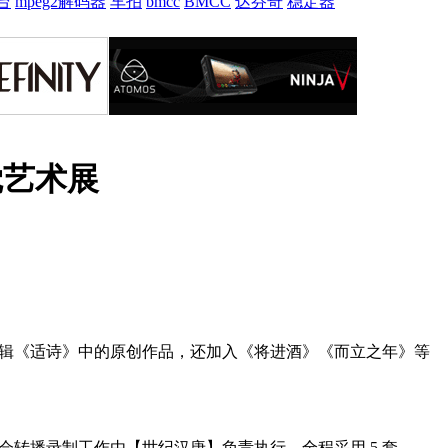
台
mpeg2解码器
车拍
bmcc
BMCC
达芬奇
稳定器
觉艺术展
专辑《适诗》中的原创作品，还加入《将进酒》《而立之年》等
转播录制工作由【世纪汉唐】负责执行，全程采用 5 套