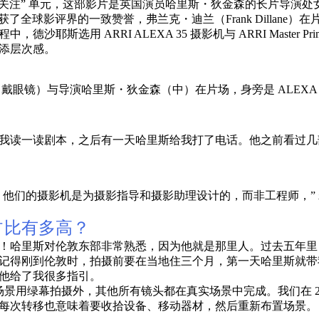
“一种关注” 单元，这部影片是英国演员哈里斯・狄金森的长片导演
。影片收获了全球影评界的一致赞誉，弗兰克・迪兰（Frank Dill
耶斯选用 ARRI ALEXA 35 摄影机与 ARRI Maste
添层次感。
戴眼镜）与导演哈里斯・狄金森（中）在片场，身旁是 ALEXA 3
我读一读剧本，之后有一天哈里斯给我打了电话。他之前看过几
传承：他们的摄影机是为摄影指导和摄影助理设计的，而非工程师，”
占比有多高？
！哈里斯对伦敦东部非常熟悉，因为他就是那里人。过去五年里
记得刚到伦敦时，拍摄前要在当地住三个月，第一天哈里斯就带
，他给了我很多指引。
场景用绿幕拍摄外，其他所有镜头都在真实场景中完成。我们在 29
每次转移也意味着要收拾设备、移动器材，然后重新布置场景。