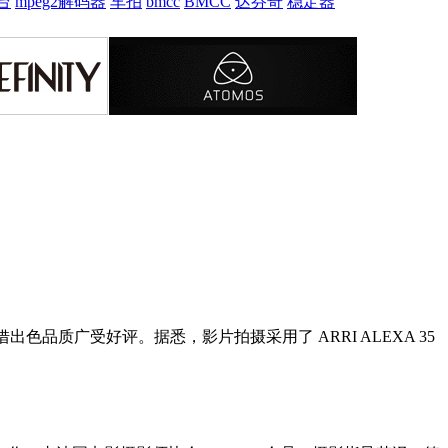
台
mpeg2解码器
车拍
bmcc
BMCC
达芬奇
稳定器
出色品质广受好评。据悉，影片拍摄采用了 ARRI ALEXA 35