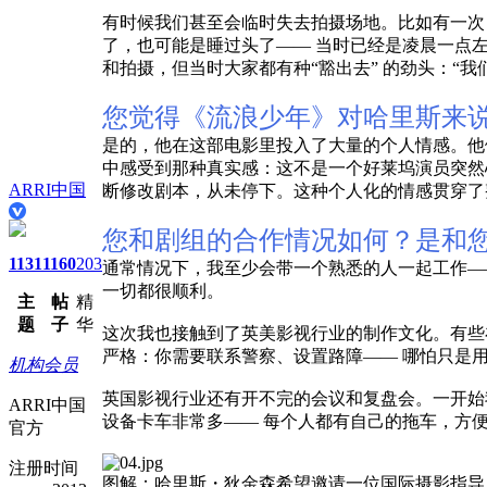
有时候我们甚至会临时失去拍摄场地。比如有一次
了，也可能是睡过头了—— 当时已经是凌晨一点
和拍摄，但当时大家都有种“豁出去” 的劲头：“我
您觉得《流浪少年》对哈里斯来
是的，他在这部电影里投入了大量的个人情感。他
中感受到那种真实感：这不是一个好莱坞演员突然
ARRI中国
断修改剧本，从未停下。这种个人化的情感贯穿了
您和剧组的合作情况如何？是和
1131
1160
203
通常情况下，我至少会带一个熟悉的人一起工作—
一切都很顺利。
主
帖
精
题
子
华
这次我也接触到了英美影视行业的制作文化。有些
严格：你需要联系警察、设置路障—— 哪怕只是
机构会员
英国影视行业还有开不完的会议和复盘会。一开始
ARRI中国
设备卡车非常多—— 每个人都有自己的拖车，方
官方
注册时间
图解：哈里斯・狄金森希望邀请一位国际摄影指导