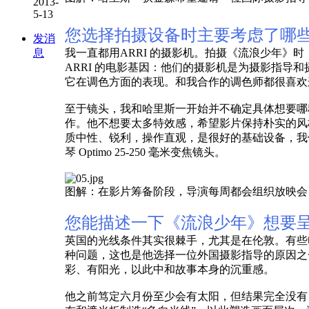
2013-
5-13
您选择拍摄设备时主要考虑了哪
发消
息
我一直都用ARRI 的摄影机。拍摄《流浪少年》时，
ARRI 的电影基因：他们的摄影机是为摄影指导和
它在调色方面的表现。和我合作的调色师都很喜欢
至于镜头，我和哈里斯一开始并不确定具体想要哪
作。他不想要太多特效感，希望影片保持朴实的风格。通
质中性、锐利，操作直观，是很好的基础设备，我
琴 Optimo 25-250 毫米变焦镜头。
图解：在影片筹备阶段，导演每周都会组织放映会
您能描述一下《流浪少年》想要
英国的光线条件其实很棘手，尤其是在伦敦。有些
种问题，这也是他选择一位外国摄影指导的原因之一
彩、有阳光，以此中和故事本身的沉重感。
他之前笃定六月份至少会有太阳，但结果完全没有