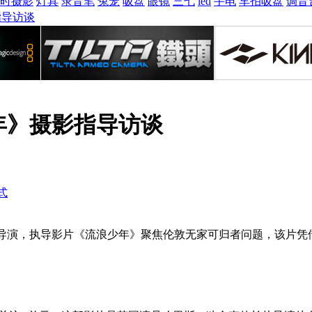
时摄影
灯具
录音笔
兔笼
吸盘
眼镜
三七
led
手电
车拍吸盘
调音
指导访谈
年》摄影指导访谈
式
）首次转型导演，执导影片《流浪少年》聚焦伦敦无家可归者问题，该片凭借