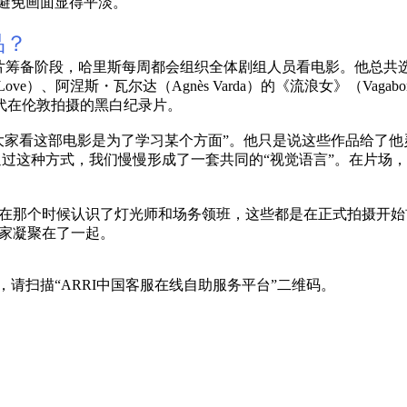
，避免画面显得平淡。
品？
片筹备阶段，哈里斯每周都会组织全体剧组人员看电影。他总共选
Drunk Love）、阿涅斯・瓦尔达（Agnès Varda）的《流浪女》（
部1960 年代在伦敦拍摄的黑白纪录片。
大家看这部电影是为了学习某个方面”。他只是说这些作品给了
通过这种方式，我们慢慢形成了一套共同的“视觉语言”。在片场
在那个时候认识了灯光师和场务领班，这些都是在正式拍摄开始
家凝聚在了一起。
息，请扫描“ARRI中国客服在线自助服务平台”二维码。