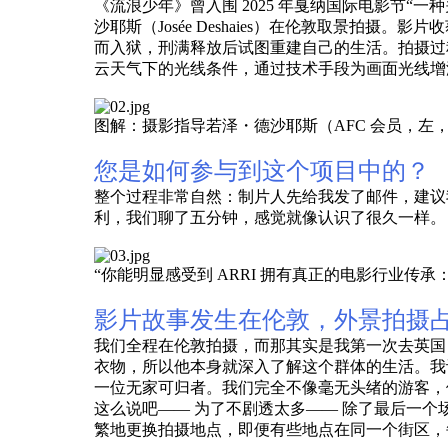
《流浪少年》曾入围 2025 年戛纳国际电影节
沙耶斯（Josée Deshaies）在伦敦取景拍摄
而入狱，刑满释放后试图重建自己的生活。拍摄过程中，德沙
云天气下的光线条件，通过技术手段为画面光线增
图解：摄影指导若泽・德沙耶斯（AFC 会员，左，
您是如何参与到这个项目中的？
整个过程非常自然：制片人先给我发了邮件，建议
利，我们聊了五分钟，感觉就像认识了很久一样。
“你能明显感受到 ARRI 拥有真正的电影行业
影片故事发生在伦敦，外景拍摄
我们全程在伦敦拍摄，而那其实是我第一次去英国
衣物，所以他本身就深入了解这个群体的生活。我
一位无家可归者。我们完全不像毫无头绪的游客
这么说吧—— 为了不剧透太多—— 除了最后一个
繁地更换拍摄地点，即便有些地点在同一个街区，