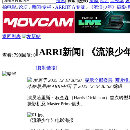
搜索
热搜:
滑轨
延时
监视器
延
搜索
拍电影
»
论坛
›
新闻/专栏
›
ARRI官方专版
›
《流浪少年》摄影
返回列表
[ARRI新闻]
《流浪少
查看:
798
|
回复:
0
[复制链接]
发表于 2025-12-18 20:50
|
显示全部楼层
|
阅读模
本帖最后由 ARRI中国 于 2025-12-18 20:52 编辑
演员哈里斯・狄金森（Harris Dickinson
摄影机及 Master Prime镜头。
《流浪少年》电影海报