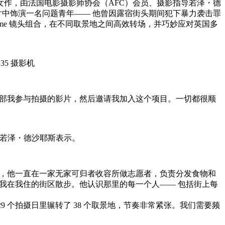
处女作，由法国电影摄影师协会（AFC）会员、摄影指导若泽・德
ane）在片中饰演一名问题青年—— 他曾因露宿街头期间犯下暴力袭击罪
r Prime 镜头组合，在不同取景地之间高效转场，并巧妙应对英国多
5 摄影机
部我参与拍摄的影片，然后邀请我加入这个项目。一切都很顺
 若泽・德沙耶斯表示。
，他一直在一家无家可归者收容所做志愿者，负责分发食物和
我在我住的街区散步。他认识那里的每一个人—— 包括街上每
 个拍摄日里辗转了 38 个取景地，节奏非常紧张。我们需要频