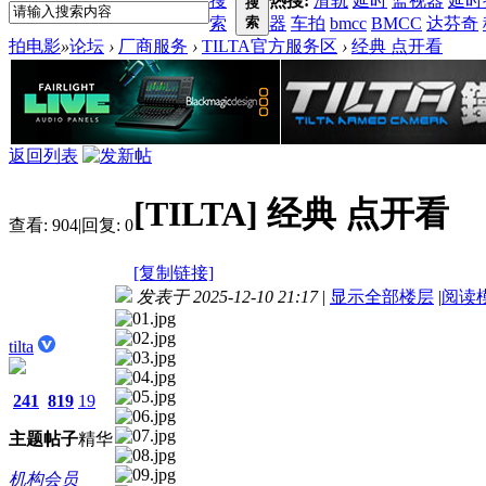
搜
热搜:
滑轨
延时
监视器
延时
搜
索
索
器
车拍
bmcc
BMCC
达芬奇
拍电影
»
论坛
›
厂商服务
›
TILTA官方服务区
›
经典 点开看
返回列表
[TILTA]
经典 点开看
查看:
904
|
回复:
0
[复制链接]
发表于 2025-12-10 21:17
|
显示全部楼层
|
阅读
tilta
241
819
19
主题
帖子
精华
机构会员