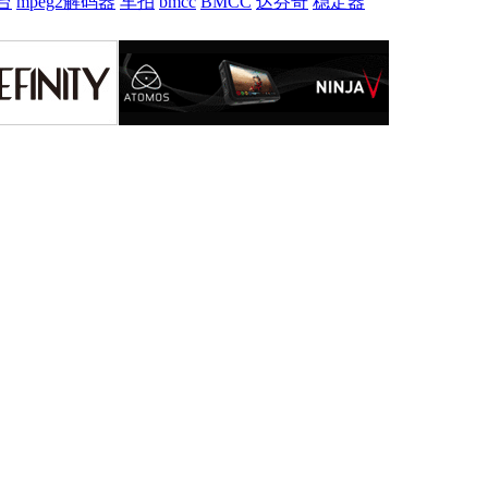
台
mpeg2解码器
车拍
bmcc
BMCC
达芬奇
稳定器