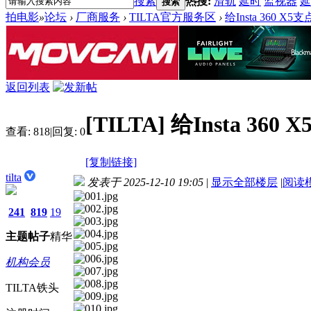
搜索
热搜:
滑轨
延时
监视器
延
搜索
拍电影
»
论坛
›
厂商服务
›
TILTA官方服务区
›
给Insta 360 X5
返回列表
[TILTA]
给Insta 360
查看:
818
|
回复:
0
[复制链接]
tilta
发表于 2025-12-10 19:05
|
显示全部楼层
|
阅读
241
819
19
主题
帖子
精华
机构会员
TILTA铁头