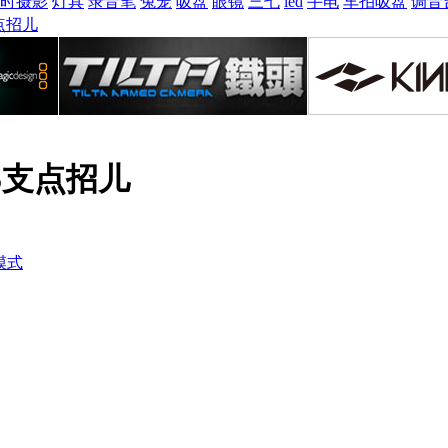
时摄影
灯具
录音笔
兔笼
吸盘
眼镜
三七
led
手电
车拍吸盘
调音
支点招儿
 X5支点招儿
模式