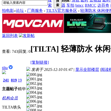
搜
热搜:
滑轨
延时
监视器
延时
搜
索
索
器
车拍
bmcc
BMCC
达芬奇
拍电影
»
论坛
›
厂商服务
›
TILTA官方服务区
›
轻薄防水 休闲便携 |
返回列表
[TILTA]
轻薄防水 休闲便携
查看:
743
|
回复:
0
[复制链接]
tilta
发表于 2025-12-10 01:47
|
显示全部楼层
|
阅读
241
819
19
主题
帖子
精华
机构会员
TILTA铁头