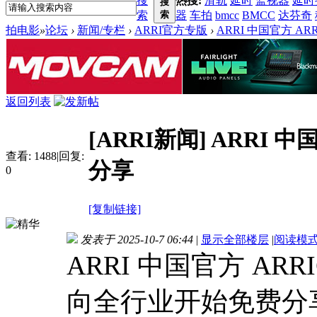
搜
热搜:
滑轨
延时
监视器
延时
搜
索
索
器
车拍
bmcc
BMCC
达芬奇
拍电影
»
论坛
›
新闻/专栏
›
ARRI官方专版
›
ARRI 中国官方 AR
返回列表
[ARRI新闻]
ARRI 中
查看:
1488
|
回复:
分享
0
[复制链接]
发表于 2025-10-7 06:44
|
显示全部楼层
|
阅读模
ARRI 中国官方 AR
向全行业开始免费分