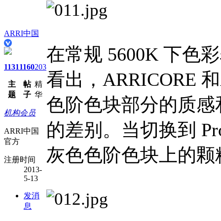
ARRI中国
在常规 5600K 下
1131
1160
203
看出，ARRICORE 
主
帖
精
题
子
华
色阶色块部分的质感
机构会员
的差别。当切换到 Pro
ARRI中国
官方
灰色色阶色块上的颗
注册时间
2013-
5-13
发消
息