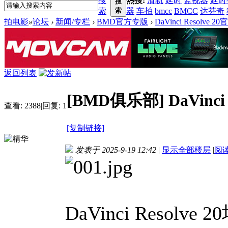
搜
热搜:
滑轨
延时
监视器
延时
搜
索
索
器
车拍
bmcc
BMCC
达芬奇
拍电影
»
论坛
›
新闻/专栏
›
BMD官方专版
›
DaVinci Resolv
返回列表
[BMD俱乐部]
DaVin
查看:
2388
|
回复:
1
[复制链接]
发表于 2025-9-19 12:42
|
显示全部楼层
|
阅
DaVinci Reso