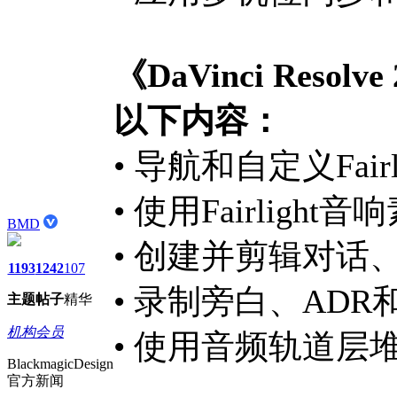
《DaVinci Resol
以下内容：
• 导航和自定义Fair
• 使用Fairlight
BMD
• 创建并剪辑对话
1193
1242
107
• 录制旁白、AD
主题
帖子
精华
机构会员
• 使用音频轨道
BlackmagicDesign
官方新闻