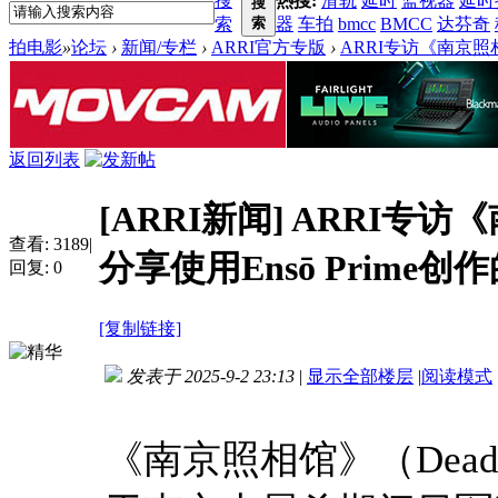
搜
热搜:
滑轨
延时
监视器
延时
搜
索
索
器
车拍
bmcc
BMCC
达芬奇
拍电影
»
论坛
›
新闻/专栏
›
ARRI官方专版
›
ARRI专访《南京照相
返回列表
[ARRI新闻]
ARRI专访
查看:
3189
|
分享使用Ensō Prime创
回复:
0
[复制链接]
发表于 2025-9-2 23:13
|
显示全部楼层
|
阅读模式
《南京照相馆》（Dead 