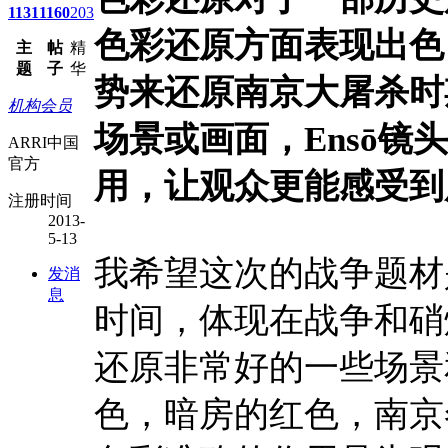
1131
1160
203
色彩还原方面表现出色
主
帖
精
题
子
华
势来还原南京大屠杀时
机构会员
场景或画面，Ensō
ARRI中国
官方
用，让观众更能感受到
注册时间
2013-
5-13
我希望这次的战争题材是
发消
息
时间，体现在战争和硝
还原非常好的一些场景
色，暗房的红色，南京