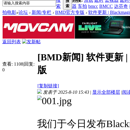
搜
热搜:
滑轨
延时
监视器
延时
搜
索
索
器
车拍
bmcc
BMCC
达芬奇
拍电影
»
论坛
›
新闻/专栏
›
BMD官方专版
›
软件更新 | Blackmagi
返回列表
[BMD新闻]
软件更新 | B
查看:
1108
|
回复:
版
0
[复制链接]
发表于 2025-8-10 15:43
|
显示全部楼层
|
阅
我们于今日发布Blackm