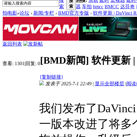
搜
热搜:
滑轨
延时
监视器
延时
搜
索
索
器
车拍
bmcc
BMCC
达芬奇
拍电影
»
论坛
›
新闻/专栏
›
BMD官方专版
›
软件更新 | DaVinci Res
返回列表
[BMD新闻]
软件更新 | Da
查看:
1301
|
回复:
0
[复制链接]
发表于 2025-7-1 22:49
|
显示全部楼层
|
阅读
我们发布了DaVinci 
一版本改进了将多