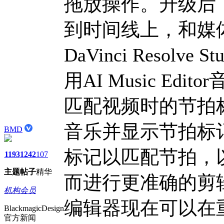
拖放操作。升级后
到时间线上，和媒
DaVinci Resol
用AI Music E
匹配视频时的节拍
音乐并显示节拍标
BMD
标记以匹配节拍，
1193
1242
107
主题
帖子
精华
而进行更准确的剪辑。此
机构会员
编辑器现在可以在
BlackmagicDesign
官方新闻